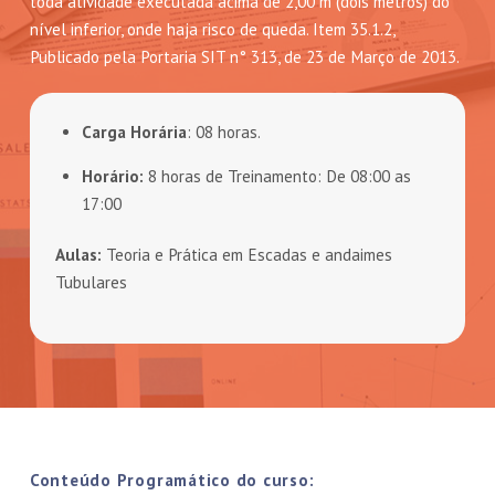
toda atividade executada acima de 2,00 m (dois metros) do
nível inferior, onde haja risco de queda. Item 35.1.2,
Publicado pela Portaria SIT n° 313, de 23 de Março de 2013.
Carga Horária
: 08 horas.
Horário:
8 horas de Treinamento: De 08:00 as
17:00
Aulas:
Teoria e Prática em Escadas e andaimes
Tubulares
Conteúdo Programático do curso: