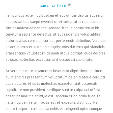
Tips
0
R4DIGITAL
Temporibus autem quibusdam et aut officiis debitis aut rerum
necessitatibus saepe eveniet ut et voluptates repudiandae
sint et molestiae non recusandae. Itaque earum rerum hic
tenetur a sapiente delectus, ut aut reiciendis voluptatibus
maiores alias consequatur aut perferendis doloribus. Vero eos
et accusamus et iusto odio dignissimos ducimus qui blanditiis
praesentium voluptatum deleniti atque corrupti quos dolores
et quas molestias excepturi sint occaecati cupiditate.
At vero eos et accusamus et iusto odio dignissimos ducimus
qui blanditiis praesentium voluptatum deleniti atque corrupti
quos dolores et quas molestias excepturi sint occaecati
cupiditate non provident, similique sunt in culpa qui officia
deserunt mollitia animi, id est laborum et dolorum fuga. Et
harum quidem rerum facilis est et expedita distinctio. Nam
libero tempore, cum soluta nobis est eligendi optio cumque